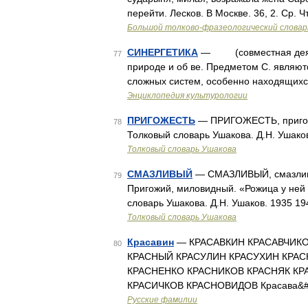
перейти. Лесков. В Москве. 36, 2. Ср. 
Большой толково-фразеологический словар
СИНЕРГЕТИКА
— (совместная деяте
77
природе и об ве. Предметом С. являю
сложных систем, особенно находящихс
Энциклопедия культурологии
ПРИГОЖЕСТЬ
— ПРИГОЖЕСТЬ, пригожест
78
Толковый словарь Ушакова. Д.Н. Ушако
Толковый словарь Ушакова
СМАЗЛИВЫЙ
— СМАЗЛИВЫЙ, смазливая,
79
Пригожий, миловидный. «Рожица у ней 
словарь Ушакова. Д.Н. Ушаков. 1935 1
Толковый словарь Ушакова
Красавин
— КРАСАВКИН КРАСАВЧИКО
80
КРАСНЫЙ КРАСУЛИН КРАСУХИН КРАС
КРАСНЕНКО КРАСНИКОВ КРАСНЯК КР
КРАСИЧКОВ КРАСНОВИДОВ Красава&#
Русские фамилии