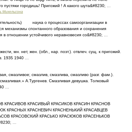
Что пустяки городишь! Пригожий ! А какого шута&#8230; …
ь Михельсона
льность) наука о процессах самоорганизации в
тся механизмы спонтанного образования и сохранения
я в отношении устойчивого неравновесия со&#8230; …
и, мн. нет, жен. (обл., нар. поэт.). отвлеч. сущ. к пригожий.
в. 1935 1940 …
 смазливое; смазлив, смазлива, смазливо (разг. фам.).
смазливая.» А.Тургенев. Смазливая девушка. Толковый
940 …
В КРАСИВОВ КРАСИВЫЙ КРАСИКОВ КРАСИН КРАСНОВ
ЮК КРАСНЫХ КРАСНЕВИЧ КРАСНЕНЬКИЙ КРАСАВЦЕВ
АСОВ КРАСОВСКИЙ КРАСЬКО КРАСЮКОВ КРАСЕНЬКОВ
8230; …