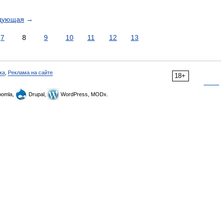
дующая
→
7
8
9
10
11
12
13
ка
,
Реклама на сайте
18+
omla,
Drupal,
WordPress, MODx.