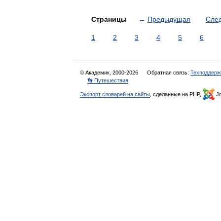
Страницы
←
Предыдущая
Сле
1
2
3
4
5
6
© Академик, 2000-2026
Обратная связь:
Техподдерж
👣 Путешествия
Экспорт словарей на сайты
, сделанные на PHP,
Jo